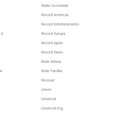
Rádio Sociedade
Record Américas
o
Record Entretenimento
 6
Record Europa
Record Japão
Record News
Rede Aleluia
ar
Rede Família
Ressoar
Univer
Universal
Universal.Org