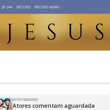
JR 24H
RECORD
RECORD NEWS
DO R7
/
18/02/2023
Atores comentam aguardada