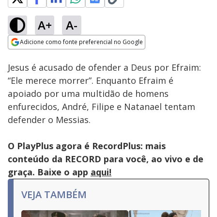
A+
A-
Loaded
:
91.84%
Adicione como fonte preferencial no Google
Ativar
Som
Opens in new window
Jesus é acusado de ofender a Deus por Efraim:
“Ele merece morrer”. Enquanto Efraim é
apoiado por uma multidão de homens
enfurecidos, André, Filipe e Natanael tentam
defender o Messias.
O PlayPlus agora é RecordPlus: mais
conteúdo da RECORD para você, ao vivo e de
graça. Baixe o app
aqui!
VEJA TAMBÉM