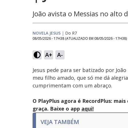
João avista o Messias no alto
NOVELA JESUS
|
Do R7
08/05/2026 - 17H38
(ATUALIZADO EM
08/05/2026 - 17H38
)
Loaded
:
21.42%
A+
A-
Ativar
Som
Jesus pede para ser batizado por João 
meu filho amado, que só me dá alegria”
cumprimentam com um abraço.
O PlayPlus agora é RecordPlus: mais
graça. Baixe o app
aqui!
VEJA TAMBÉM