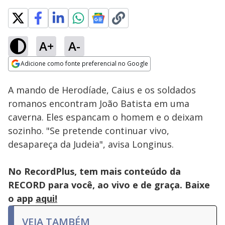
A+
A-
Loaded
:
100.00%
Adicione como fonte preferencial no Google
Ativar
Som
Opens in new window
A mando de Herodíade, Caius e os soldados
romanos encontram João Batista em uma
caverna. Eles espancam o homem e o deixam
sozinho. "Se pretende continuar vivo,
desapareça da Judeia", avisa Longinus.
No RecordPlus, tem mais conteúdo da
RECORD para você, ao vivo e de graça. Baixe
o app
aqui!
VEJA TAMBÉM