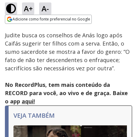
A+
A-
Loaded
:
71.68%
Adicione como fonte preferencial no Google
Ativar
Som
Opens in new window
Judite busca os conselhos de Anás logo após
Caifás sugerir ter filhos com a serva. Então, o
sumo sacerdote se mostra a favor do genro: “O
fato de não ter descendentes o enfraquece;
sacrifícios são necessários vez por outra”.
No RecordPlus, tem mais conteúdo da
RECORD para você, ao vivo e de graça. Baixe
o app
aqui!
VEJA TAMBÉM