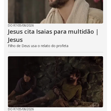
DO R7
/
05/08/2026
Jesus cita Isaias para multidão |
Jesus
Filho de Deus usa o relato do profeta
DO R7
/
05/08/2026