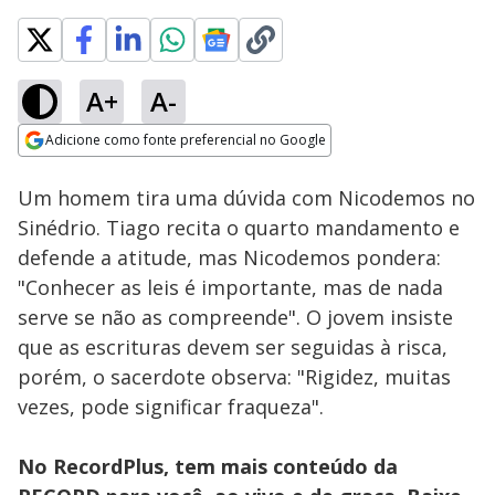
A+
A-
Loaded
:
94.85%
Adicione como fonte preferencial no Google
Ativar
Som
Opens in new window
Um homem tira uma dúvida com Nicodemos no
Sinédrio. Tiago recita o quarto mandamento e
defende a atitude, mas Nicodemos pondera:
"Conhecer as leis é importante, mas de nada
serve se não as compreende". O jovem insiste
que as escrituras devem ser seguidas à risca,
porém, o sacerdote observa: "Rigidez, muitas
vezes, pode significar fraqueza".
No RecordPlus, tem mais conteúdo da