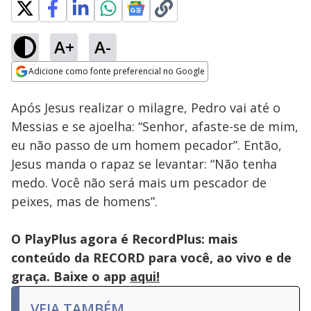
A+
A-
Loaded
:
72.45%
Adicione como fonte preferencial no Google
Ativar
Som
Opens in new window
Após Jesus realizar o milagre, Pedro vai até o
Messias e se ajoelha: “Senhor, afaste-se de mim,
eu não passo de um homem pecador”. Então,
Jesus manda o rapaz se levantar: “Não tenha
medo. Você não será mais um pescador de
peixes, mas de homens”.
O PlayPlus agora é RecordPlus: mais
conteúdo da RECORD para você, ao vivo e de
graça. Baixe o app
aqui!
VEJA TAMBÉM