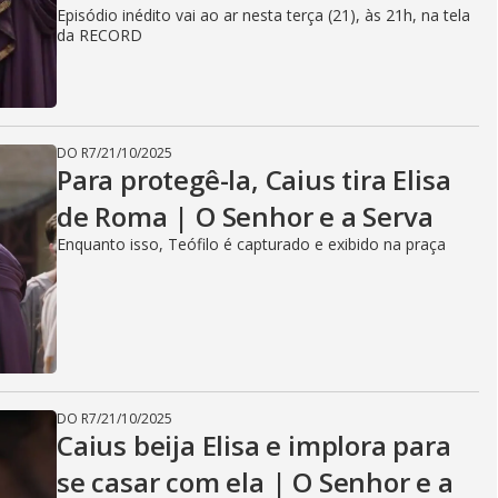
Episódio inédito vai ao ar nesta terça (21), às 21h, na tela
da RECORD
DO R7
/
21/10/2025
Para protegê-la, Caius tira Elisa
de Roma | O Senhor e a Serva
Enquanto isso, Teófilo é capturado e exibido na praça
DO R7
/
21/10/2025
Caius beija Elisa e implora para
se casar com ela | O Senhor e a