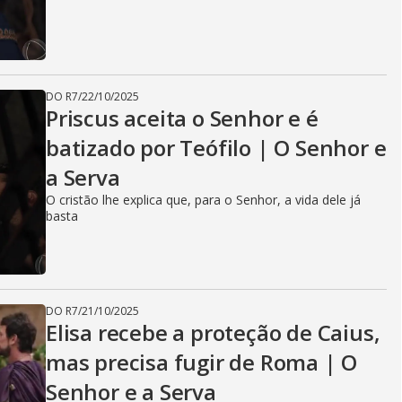
DO R7
/
22/10/2025
Priscus aceita o Senhor e é
batizado por Teófilo | O Senhor e
a Serva
O cristão lhe explica que, para o Senhor, a vida dele já
basta
DO R7
/
21/10/2025
Elisa recebe a proteção de Caius,
mas precisa fugir de Roma | O
Senhor e a Serva