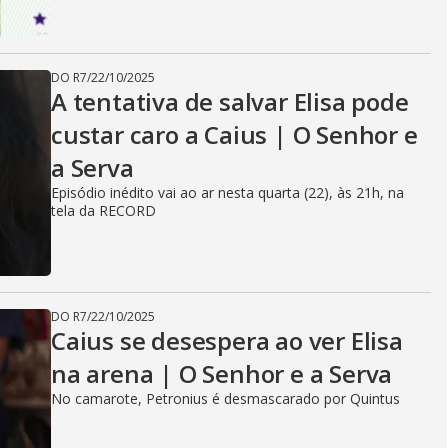
DO R7
/
22/10/2025
A tentativa de salvar Elisa pode
custar caro a Caius | O Senhor e
a Serva
Episódio inédito vai ao ar nesta quarta (22), às 21h, na
tela da RECORD
DO R7
/
22/10/2025
Caius se desespera ao ver Elisa
na arena | O Senhor e a Serva
No camarote, Petronius é desmascarado por Quintus