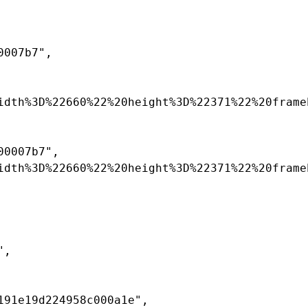
007b7",

idth%3D%22660%22%20height%3D%22371%22%20frame
0007b7",

idth%3D%22660%22%20height%3D%22371%22%20frame
,

91e19d224958c000a1e",
