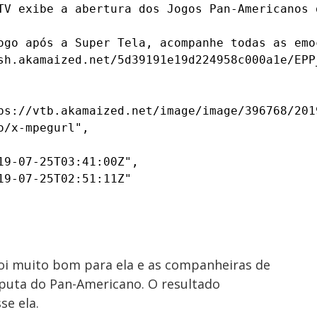
TV exibe a abertura dos Jogos Pan-Americanos 
ogo após a Super Tela, acompanhe todas as emo
sh.akamaized.net/5d39191e19d224958c000a1e/EPP
ps://vtb.akamaized.net/image/image/396768/201
/x-mpegurl",

9-07-25T03:41:00Z",

9-07-25T02:51:11Z"

foi muito bom para ela e as companheiras de
isputa do Pan-Americano. O resultado
se ela.