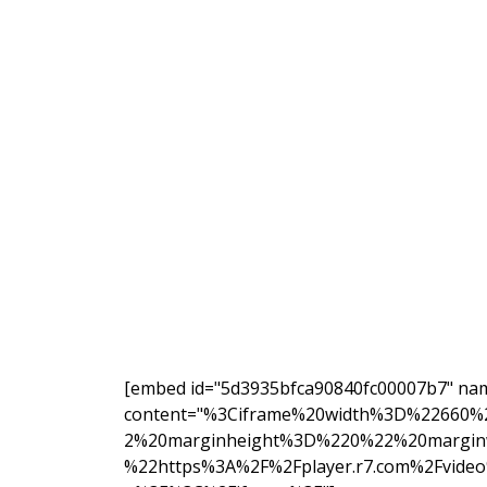
[embed id="5d3935bfca90840fc00007b7" na
content="%3Ciframe%20width%3D%22660
2%20marginheight%3D%220%22%20margin
%22https%3A%2F%2Fplayer.r7.com%2Fvideo