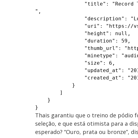
                "title": "Record 
",

                "description": "L
                "uri": "https://v
                "height": null,

                "duration": 59,

                "thumb_url": "htt
                "minetype": "audio
                "size": 6,

                "updated_at": "201
                "created_at": "201
            }

        ]

    }

}
Thais garantiu que o treino de pódio 
seleção, e que está otimista para a d
esperado? “Ouro, prata ou bronze”, dis