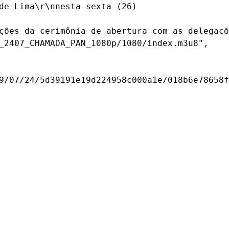
de Lima\r\nnesta sexta (26)
ções da cerimônia de abertura com as delegaçõ
_2407_CHAMADA_PAN_1080p/1080/index.m3u8",

9/07/24/5d39191e19d224958c000a1e/018b6e78658f