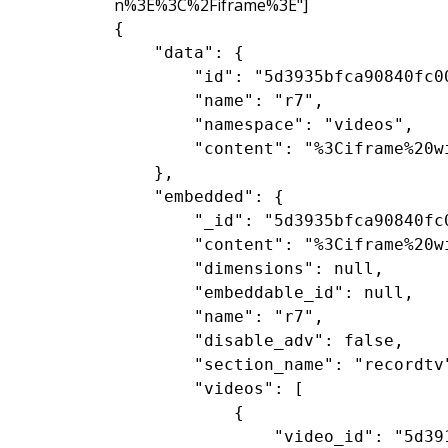
n%3E%3C%2Fiframe%3E"]
{

    "data": {

        "id": "5d3935bfca90840fc00
        "name": "r7",

        "namespace": "videos",

        "content": "%3Ciframe%20w
    },

    "embedded": {

        "_id": "5d3935bfca90840fc0
        "content": "%3Ciframe%20w
        "dimensions": null,

        "embeddable_id": null,

        "name": "r7",

        "disable_adv": false,

        "section_name": "recordtv"
        "videos": [

            {

                "video_id": "5d391