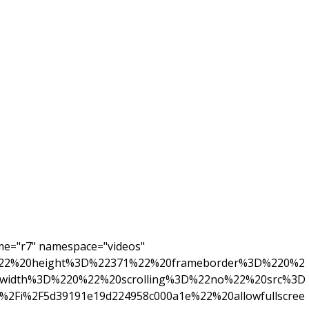
me="r7" namespace="videos"
%22%20height%3D%22371%22%20frameborder%3D%220%2
width%3D%220%22%20scrolling%3D%22no%22%20src%3D
%2Fi%2F5d39191e19d224958c000a1e%22%20allowfullscree