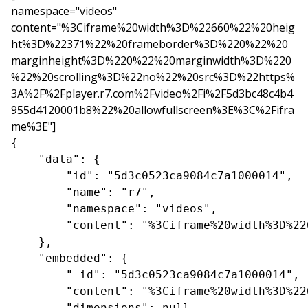
namespace="videos"
content="%3Ciframe%20width%3D%22660%22%20heig
ht%3D%22371%22%20frameborder%3D%220%22%20
marginheight%3D%220%22%20marginwidth%3D%220
%22%20scrolling%3D%22no%22%20src%3D%22https%
3A%2F%2Fplayer.r7.com%2Fvideo%2Fi%2F5d3bc48c4b4
955d4120001b8%22%20allowfullscreen%3E%3C%2Fifra
me%3E"]
{

    "data": {

        "id": "5d3c0523ca9084c7a1000014",

        "name": "r7",

        "namespace": "videos",

        "content": "%3Ciframe%20width%3D%22
    },

    "embedded": {

        "_id": "5d3c0523ca9084c7a1000014",

        "content": "%3Ciframe%20width%3D%22
        "dimensions": null,
