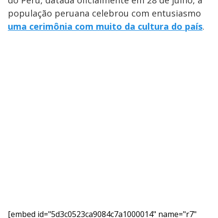
do Peru, datada oficialmente em 28 de julho, a
população peruana celebrou com entusiasmo
uma cerimônia com muito da cultura do país
.
[embed id="5d3c0523ca9084c7a1000014" name="r7"