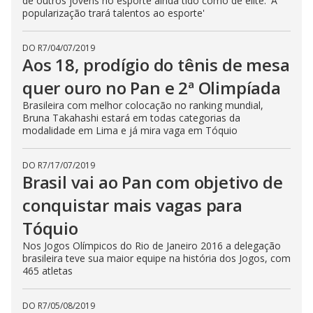
de outros jovens no esporte ainda tido como de elite: 'A
popularização trará talentos ao esporte'
DO R7
/
04/07/2019
Aos 18, prodígio do tênis de mesa
quer ouro no Pan e 2ª Olimpíada
Brasileira com melhor colocação no ranking mundial,
Bruna Takahashi estará em todas categorias da
modalidade em Lima e já mira vaga em Tóquio
DO R7
/
17/07/2019
Brasil vai ao Pan com objetivo de
conquistar mais vagas para
Tóquio
Nos Jogos Olímpicos do Rio de Janeiro 2016 a delegação
brasileira teve sua maior equipe na história dos Jogos, com
465 atletas
DO R7
/
05/08/2019