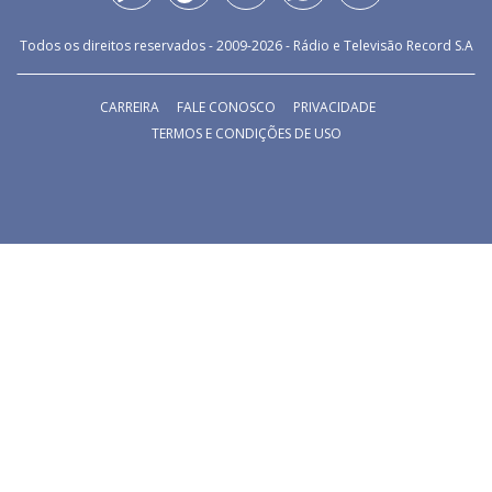
Todos os direitos reservados - 2009-
2026
- Rádio e Televisão Record S.A
CARREIRA
FALE CONOSCO
PRIVACIDADE
TERMOS E CONDIÇÕES DE USO