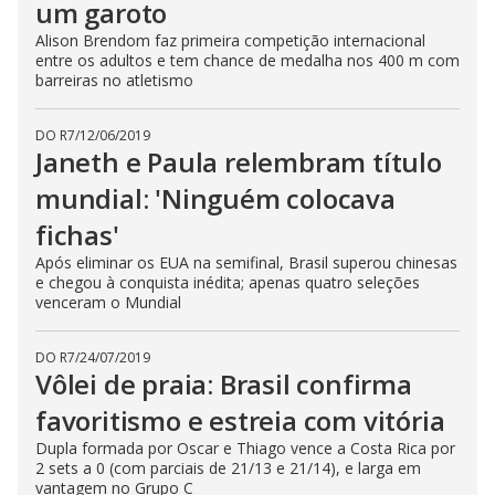
um garoto
Alison Brendom faz primeira competição internacional
entre os adultos e tem chance de medalha nos 400 m com
barreiras no atletismo
DO R7
/
12/06/2019
Janeth e Paula relembram título
mundial: 'Ninguém colocava
fichas'
Após eliminar os EUA na semifinal, Brasil superou chinesas
e chegou à conquista inédita; apenas quatro seleções
venceram o Mundial
DO R7
/
24/07/2019
Vôlei de praia: Brasil confirma
favoritismo e estreia com vitória
Dupla formada por Oscar e Thiago vence a Costa Rica por
2 sets a 0 (com parciais de 21/13 e 21/14), e larga em
vantagem no Grupo C