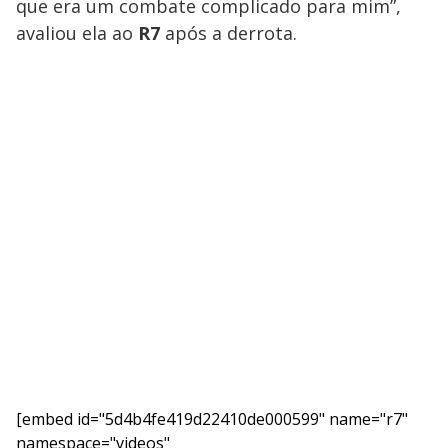
que era um combate complicado para mim”,
avaliou ela ao
R7
após a derrota.
[embed id="5d4b4fe419d22410de000599" name="r7"
namespace="videos"