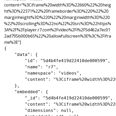
content="%3Ciframe%20width%3D%22660%22%20heig
ht%3D%22371%22%20frameborder%3D%220%22%20
marginheight%3D%220%22%20marginwidth%3D%220
%22%20scrolling%3D%22no%22%20src%3D%22https%
3A%2F%2Fplayer.r7.com%2Fvideo%2Fi%2F5d462a7ec01
2ad795b000b65%22%20allowfullscreen%3E%3C%2Fifra
me%3E"]
{

    "data": {

        "id": "5d4b4fe419d22410de000599",

        "name": "r7",

        "namespace": "videos",

        "content": "%3Ciframe%20width%3D%22
    },

    "embedded": {

        "_id": "5d4b4fe419d22410de000599",

        "content": "%3Ciframe%20width%3D%22
        "dimensions": null,
