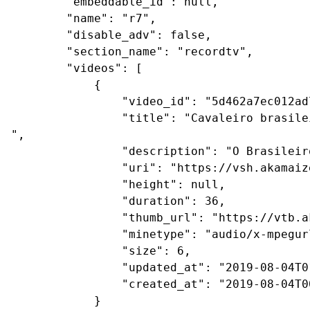
        "embeddable_id": null,

        "name": "r7",

        "disable_adv": false,

        "section_name": "recordtv",

        "videos": [

            {

                "video_id": "5d462a7ec012ad
                "title": "Cavaleiro brasile
",

                "description": "O Brasileir
                "uri": "https://vsh.akamaiz
                "height": null,

                "duration": 36,

                "thumb_url": "https://vtb.a
                "minetype": "audio/x-mpegurl
                "size": 6,

                "updated_at": "2019-08-04T01
                "created_at": "2019-08-04T00
            }
