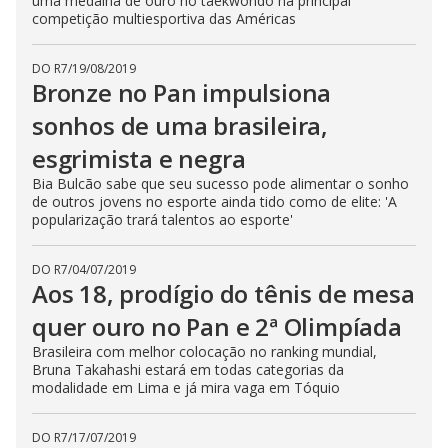
uma medalha de ouro no taekwondo na principal
competição multiesportiva das Américas
DO R7
/
19/08/2019
Bronze no Pan impulsiona
sonhos de uma brasileira,
esgrimista e negra
Bia Bulcão sabe que seu sucesso pode alimentar o sonho
de outros jovens no esporte ainda tido como de elite: 'A
popularização trará talentos ao esporte'
DO R7
/
04/07/2019
Aos 18, prodígio do tênis de mesa
quer ouro no Pan e 2ª Olimpíada
Brasileira com melhor colocação no ranking mundial,
Bruna Takahashi estará em todas categorias da
modalidade em Lima e já mira vaga em Tóquio
DO R7
/
17/07/2019