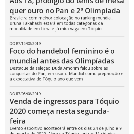
Aos 18, prodígio do tênis de mesa
quer ouro no Pan e 2ª Olimpíada
Brasileira com melhor colocação no ranking mundial,
Bruna Takahashi estará em todas categorias da
modalidade em Lima e já mira vaga em Tóquio
DO R7
/
15/08/2019
Foco do handebol feminino é o
mundial antes das Olimpíadas
Destaque da seleção Duda Amorim falou sobre as
conquistas do Pan, em usar o Mundial como preparação e
a expectativa de Tóquio ano que vem
DO R7
/
05/08/2019
Venda de ingressos para Tóquio
2020 começa nesta segunda-
feira
Evento esportivo acontecerá entre os dias 24 de julho e 9
de agosto de 2020. Além de Tóquio, outras 11 cidades