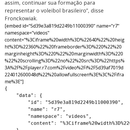
assim, continuar sua formação para
representar o voleibol brasileiro”, disse
Fronckowiak.
[embed id="5d39e3a819d2249b11000390" name="r7"
namespace="videos"
content="%3Ciframe%20width%3D%22640%22%20heig
ht%3D%22360%22%20frameborder%3D%220%22%20
marginheight%3D%220%22%20marginwidth%3D%220
%22%20scrolling%3D%22no%22%20src%3D%22https%
3A%2F%2Fplayer.r7.com%2Fvideo%2Fi%2F5d39af7019d
224012600048d%22%20allowfullscreen%3E%3C%2Fifra
me%3E"]
{

    "data": {

        "id": "5d39e3a819d2249b11000390",

        "name": "r7",

        "namespace": "videos",

        "content": "%3Ciframe%20width%3D%22