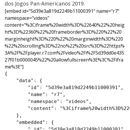
dos Jogos Pan-Americanos 2019.
[embed id="5d39e3a819d2249b11000391" name="r7"
namespace="videos"
content="%3Ciframe%20width%3D%22640%22%20heig
ht%3D%22360%22%20frameborder%3D%220%22%20
marginheight%3D%220%22%20marginwidth%3D%220
%22%20scrolling%3D%22no%22%20src%3D%22https%
3A%2F%2Fplayer.r7.com%2Fvideo%2Fi%2F5d39dd0e435
27f01b0000045%22%20allowfullscreen%3E%3C%2Fifra
me%3E"]
{

    "data": {

        "id": "5d39e3a819d2249b11000391",

        "name": "r7",

        "namespace": "videos",

        "content": "%3Ciframe%20width%3D%22
    },

    "embedded": {

        "_id": "5d39e3a819d2249b11000391",
