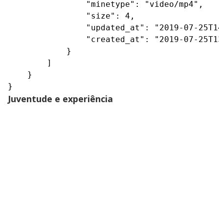
                "minetype": "video/mp4",

                "size": 4,

                "updated_at": "2019-07-25T14
                "created_at": "2019-07-25T13
            }

        ]

    }

}
Juventude e experiência