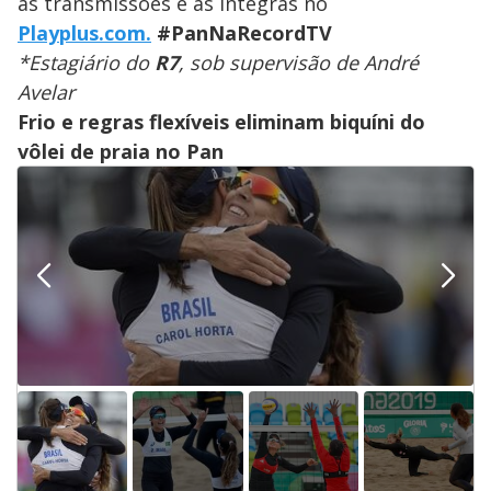
as transmissões e as íntegras no
Playplus.com.
#PanNaRecordTV
*Estagiário do
R7
, sob supervisão de André
Avelar
Frio e regras flexíveis eliminam biquíni do
vôlei de praia no Pan