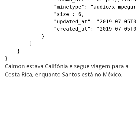
                "minetype": "audio/x-mpegurl
                "size": 6,

                "updated_at": "2019-07-05T02
                "created_at": "2019-07-05T01
            }

        ]

    }

}
Calmon estava Califónia e segue viagem para a
Costa Rica, enquanto Santos está no México.