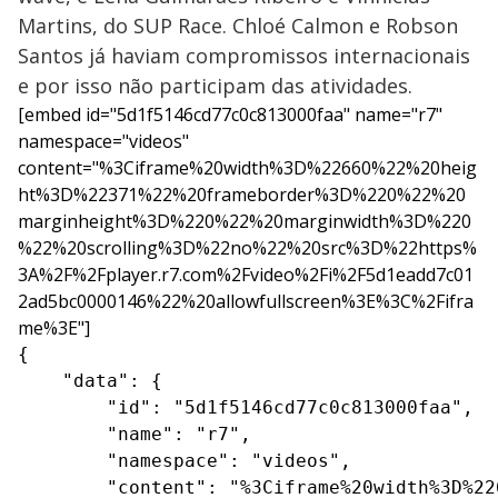
Martins, do SUP Race. Chloé Calmon e Robson
Santos já haviam compromissos internacionais
e por isso não participam das atividades.
[embed id="5d1f5146cd77c0c813000faa" name="r7"
namespace="videos"
content="%3Ciframe%20width%3D%22660%22%20heig
ht%3D%22371%22%20frameborder%3D%220%22%20
marginheight%3D%220%22%20marginwidth%3D%220
%22%20scrolling%3D%22no%22%20src%3D%22https%
3A%2F%2Fplayer.r7.com%2Fvideo%2Fi%2F5d1eadd7c01
2ad5bc0000146%22%20allowfullscreen%3E%3C%2Fifra
me%3E"]
{

    "data": {

        "id": "5d1f5146cd77c0c813000faa",

        "name": "r7",

        "namespace": "videos",

        "content": "%3Ciframe%20width%3D%22