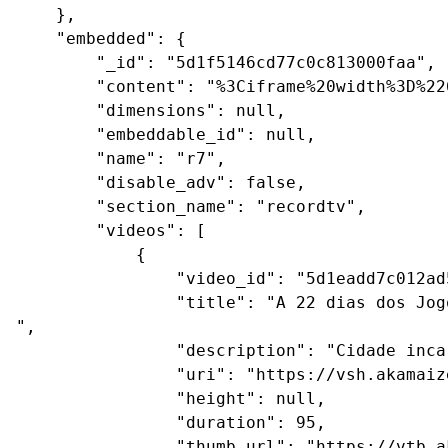
    },

    "embedded": {

        "_id": "5d1f5146cd77c0c813000faa",

        "content": "%3Ciframe%20width%3D%22
        "dimensions": null,

        "embeddable_id": null,

        "name": "r7",

        "disable_adv": false,

        "section_name": "recordtv",

        "videos": [

            {

                "video_id": "5d1eadd7c012ad
                "title": "A 22 dias dos Jog
",

                "description": "Cidade inca
                "uri": "https://vsh.akamaiz
                "height": null,

                "duration": 95,

                "thumb_url": "https://vtb.a