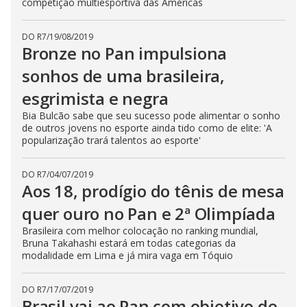
competição multiesportiva das Américas
DO R7
/
19/08/2019
Bronze no Pan impulsiona
sonhos de uma brasileira,
esgrimista e negra
Bia Bulcão sabe que seu sucesso pode alimentar o sonho
de outros jovens no esporte ainda tido como de elite: 'A
popularização trará talentos ao esporte'
DO R7
/
04/07/2019
Aos 18, prodígio do tênis de mesa
quer ouro no Pan e 2ª Olimpíada
Brasileira com melhor colocação no ranking mundial,
Bruna Takahashi estará em todas categorias da
modalidade em Lima e já mira vaga em Tóquio
DO R7
/
17/07/2019
Brasil vai ao Pan com objetivo de