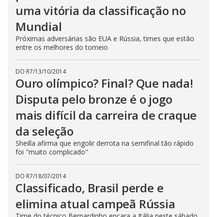
uma vitória da classificação no
Mundial
Próximas adversárias são EUA e Rússia, times que estão
entre os melhores do torneio
DO R7
/
13/10/2014
Ouro olímpico? Final? Que nada!
Disputa pelo bronze é o jogo
mais difícil da carreira de craque
da seleção
Sheilla afirma que engolir derrota na semifinal tão rápido
foi "muito complicado"
DO R7
/
18/07/2014
Classificado, Brasil perde e
elimina atual campeã Rússia
Time do técnico Bernardinho encara a Itália neste sábado