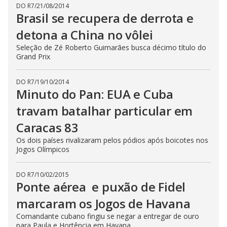
DO R7
/
21/08/2014
Brasil se recupera de derrota e
detona a China no vôlei
Seleção de Zé Roberto Guimarães busca décimo título do
Grand Prix
DO R7
/
19/10/2014
Minuto do Pan: EUA e Cuba
travam batalhar particular em
Caracas 83
Os dois países rivalizaram pelos pódios após boicotes nos
Jogos Olímpicos
DO R7
/
10/02/2015
Ponte aérea e puxão de Fidel
marcaram os Jogos de Havana
Comandante cubano fingiu se negar a entregar de ouro
para Paula e Hortência em Havana