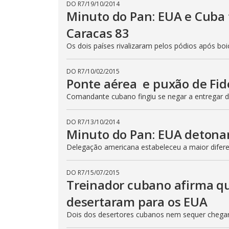
DO R7
/
19/10/2014
Minuto do Pan: EUA e Cuba 
Caracas 83
Os dois países rivalizaram pelos pódios após bo
DO R7
/
10/02/2015
Ponte aérea e puxão de Fid
Comandante cubano fingiu se negar a entregar 
DO R7
/
13/10/2014
Minuto do Pan: EUA detona
Delegação americana estabeleceu a maior difer
DO R7
/
15/07/2015
Treinador cubano afirma qu
desertaram para os EUA
Dois dos desertores cubanos nem sequer chega