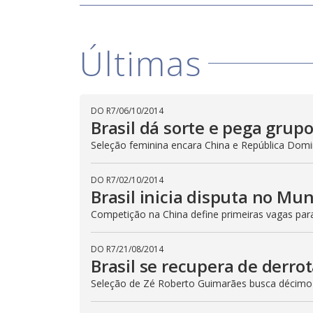
Últimas
DO R7
/
06/10/2014
Brasil dá sorte e pega grupo
Seleção feminina encara China e República Domin
DO R7
/
02/10/2014
Brasil inicia disputa no Mun
Competição na China define primeiras vagas par
DO R7
/
21/08/2014
Brasil se recupera de derro
Seleção de Zé Roberto Guimarães busca décimo t