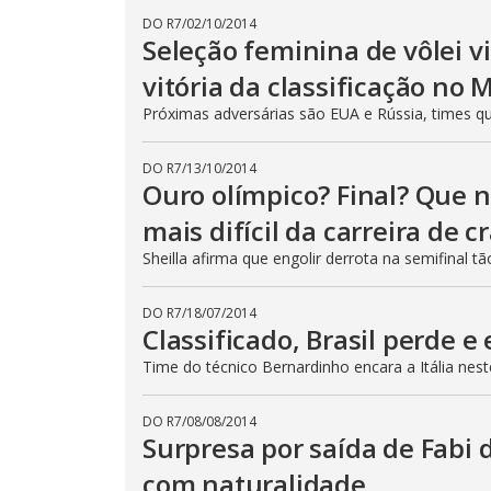
DO R7
/
02/10/2014
Seleção feminina de vôlei v
vitória da classificação no 
Próximas adversárias são EUA e Rússia, times q
DO R7
/
13/10/2014
Ouro olímpico? Final? Que n
mais difícil da carreira de 
Sheilla afirma que engolir derrota na semifinal t
DO R7
/
18/07/2014
Classificado, Brasil perde 
Time do técnico Bernardinho encara a Itália nes
DO R7
/
08/08/2014
Surpresa por saída de Fabi 
com naturalidade