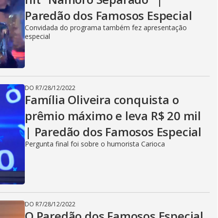
V
Paredão dos Famosos Especial
i
Convidada do programa também fez apresentação
especial
d
DO R7
/
28/12/2022
Família Oliveira conquista o
e
prêmio máximo e leva R$ 20 mil
| Paredão dos Famosos Especial
o
Pergunta final foi sobre o humorista Carioca
DO R7
/
28/12/2022
O Paredão dos Famosos Especial