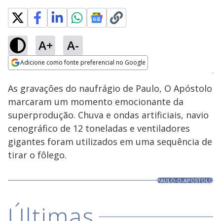
A+
A-
Loaded
:
100.00%
Adicione como fonte preferencial no Google
Ativar
Som
Opens in new window
As gravações do naufrágio de Paulo, O Apóstolo
marcaram um momento emocionante da
superprodução. Chuva e ondas artificiais, navio
cenográfico de 12 toneladas e ventiladores
gigantes foram utilizados em uma sequência de
tirar o fôlego.
PAULO-O-APOSTOLO
Últimas