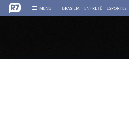
MENU
BRASÍLIA
ENTRETÊ
ESPORTES