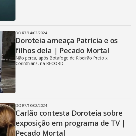
i
d
DO R7
/
14/02/2024
Doroteia ameaça Patrícia e os
e
filhos dela | Pecado Mortal
Não perca, após Botafogo de Ribeirão Preto x
Corinthians, na RECORD
o
DO R7
/
13/02/2024
Carlão contesta Doroteia sobre
exposição em programa de TV |
Pecado Mortal