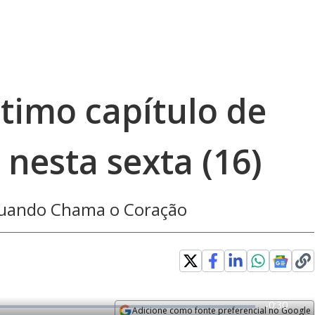
timo capítulo de
nesta sexta (16)
 Quando Chama o Coração
R
-
0:30
Adicione como fonte preferencial no Google