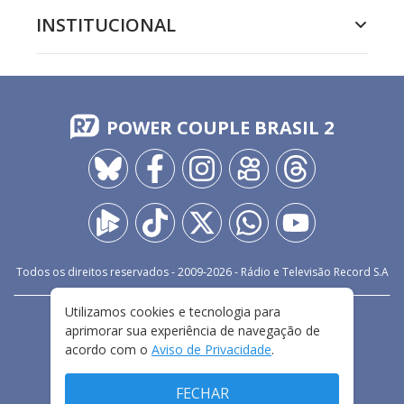
INSTITUCIONAL
POWER COUPLE BRASIL 2
Todos os direitos reservados - 2009-
2026
- Rádio e Televisão Record S.A
Utilizamos cookies e tecnologia para
CARREIRA
FALE CONOSCO
PRIVACIDADE
aprimorar sua experiência de navegação de
TERMOS E CONDIÇÕES DE USO
acordo com o
Aviso de Privacidade
.
FECHAR