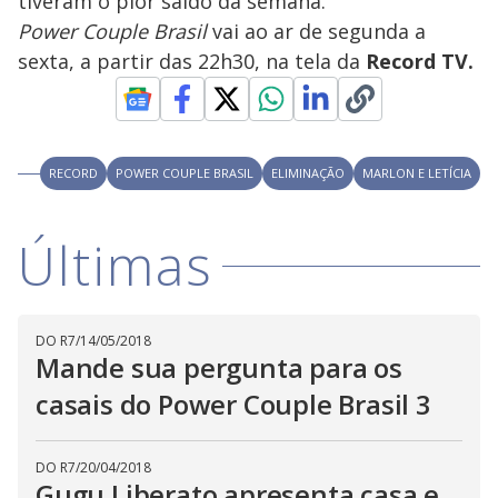
tiveram o pior saldo da semana.
Power Couple Brasil
vai ao ar de segunda a
sexta, a partir das 22h30, na tela da
Record TV.
RECORD
POWER COUPLE BRASIL
ELIMINAÇÃO
MARLON E LETÍCIA
Últimas
DO R7
/
14/05/2018
Mande sua pergunta para os
casais do Power Couple Brasil 3
DO R7
/
20/04/2018
Gugu Liberato apresenta casa e