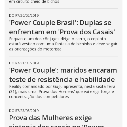
em circuito cheio de bichos
DO R7
/
20/05/2019
'Power Couple Brasil': Duplas se
enfrentam em 'Prova dos Casais'
Enquanto um dos cônjuges dirige o carro, o copiloto
estará vestido com uma fantasia de bichinho e deve seguir
as orientações do motorista
DO R7
/
31/05/2019
'Power Couple': maridos encaram
teste de resistência e habilidade
Reality comandado por Gugu apresenta, nesta sexta-feira
(31), mais uma 'Prova dos Homens' que vai exigir força e
concentração dos competidores
DO R7
/
23/05/2019
Prova das Mulheres exige
sintonia dos casais no 'Power