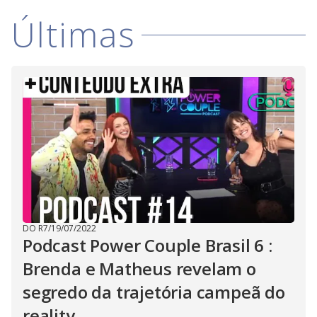
i
Últimas
d
e
o
DO R7
/
19/07/2022
Podcast Power Couple Brasil 6 :
Brenda e Matheus revelam o
segredo da trajetória campeã do
reality