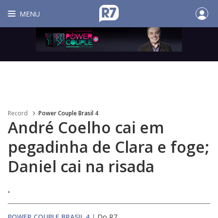
MENU
Record
Power Couple Brasil 4
André Coelho cai em
pegadinha de Clara e foge;
Daniel cai na risada
.
POWER COUPLE BRASIL 4
|
Do R7