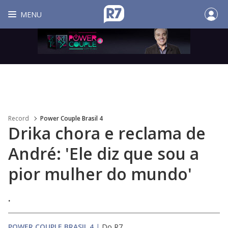
MENU
Record
Power Couple Brasil 4
Drika chora e reclama de
André: 'Ele diz que sou a
pior mulher do mundo'
.
POWER COUPLE BRASIL 4
|
Do R7