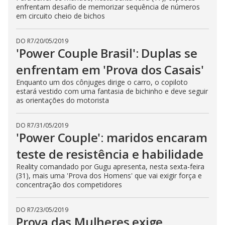
enfrentam desafio de memorizar sequência de números
em circuito cheio de bichos
DO R7
/
20/05/2019
'Power Couple Brasil': Duplas se
enfrentam em 'Prova dos Casais'
Enquanto um dos cônjuges dirige o carro, o copiloto
estará vestido com uma fantasia de bichinho e deve seguir
as orientações do motorista
DO R7
/
31/05/2019
'Power Couple': maridos encaram
teste de resistência e habilidade
Reality comandado por Gugu apresenta, nesta sexta-feira
(31), mais uma 'Prova dos Homens' que vai exigir força e
concentração dos competidores
DO R7
/
23/05/2019
Prova das Mulheres exige