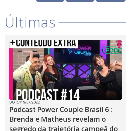
i
Últimas
d
e
o
DO R7
/
19/07/2022
Podcast Power Couple Brasil 6 :
Brenda e Matheus revelam o
segredo da trajetória campeã do