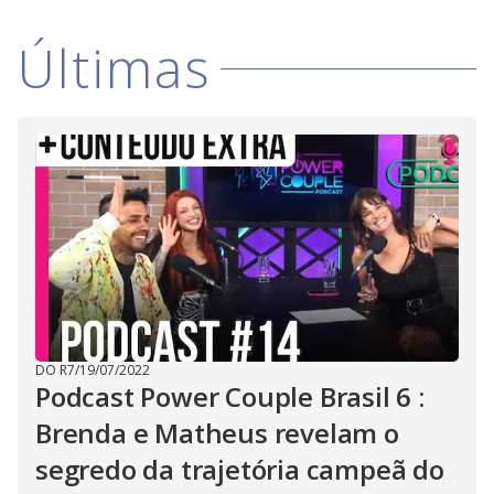
V
d
o
Últimas
i
d
e
o
DO R7
/
19/07/2022
Podcast Power Couple Brasil 6 :
Brenda e Matheus revelam o
segredo da trajetória campeã do