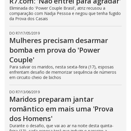
R7.com: 'Não entrei para agradar'
Eliminada do 'Power Couple Brasil', atriz recusou a
comparação com Nadja Pessoa e negou que tenha fugido
da Prova dos Casais
DO R7
/
17/05/2019
Mulheres precisam desarmar
bomba em prova do 'Power
Couple'
Para salvar os maridos, nesta sexta-feira (17), esposas
enfrentam desafio de memorizar sequência de números
em circuito cheio de bichos
DO R7
/
13/06/2019
Maridos preparam jantar
romântico em mais uma 'Prova
dos Homens'
Durante o desafio, que vai ao ar na noite desta quinta-
feira (13), cada esposa terá que induzir o parceiro a