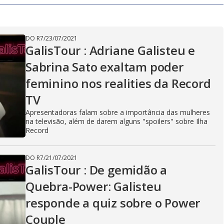
V
i
DO R7
/
23/07/2021
GalisTour : Adriane Galisteu e
Sabrina Sato exaltam poder
d
feminino nos realities da Record
TV
e
Apresentadoras falam sobre a importância das mulheres
na televisão, além de darem alguns "spoilers" sobre Ilha
Record
o
DO R7
/
21/07/2021
GalisTour : De gemidão a
Quebra-Power: Galisteu
responde a quiz sobre o Power
Couple