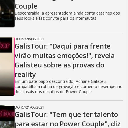
Couple
Descontraída, a apresentadora ainda conta detalhes dos
seus looks e faz convite para os internautas
DO R7
/
28/06/2021
GalisTour: "Daqui para frente
virão muitas emoções!", revela
Galisteu sobre as provas do
reality
Em um bate-papo descontraído, Adriane Galisteu
compartilha a rotina de gravação e comenta desempenho
dos casais nos desafios de Power Couple
DO R7
/
21/06/2021
GalisTour: "Tem que ter talento
para estar no Power Couple", diz