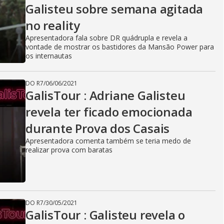
Galisteu sobre semana agitada
no reality
Apresentadora fala sobre DR quádrupla e revela a
vontade de mostrar os bastidores da Mansão Power para
os internautas
DO R7
/
06/06/2021
GalisTour : Adriane Galisteu
revela ter ficado emocionada
durante Prova dos Casais
Apresentadora comenta também se teria medo de
realizar prova com baratas
DO R7
/
30/05/2021
GalisTour : Galisteu revela o