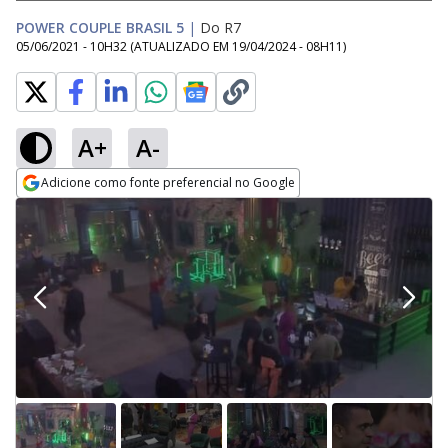
POWER COUPLE BRASIL 5
|
Do R7
05/06/2021 - 10H32
(ATUALIZADO EM
19/04/2024 - 08H11
)
A+
A-
Adicione como fonte preferencial no Google
Opens in new window