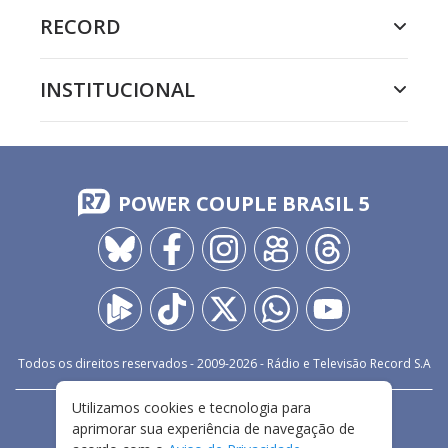
RECORD
INSTITUCIONAL
POWER COUPLE BRASIL 5
Todos os direitos reservados - 2009-
2026
- Rádio e Televisão Record S.A
Utilizamos cookies e tecnologia para
CARREIRA
FALE CONOSCO
PRIVACIDADE
aprimorar sua experiência de navegação de
TERMOS E CONDIÇÕES DE USO