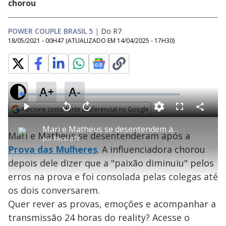
chorou
POWER COUPLE BRASIL 5
|
Do R7
18/05/2021 - 00H47
(ATUALIZADO EM
14/04/2025 - 17H30
)
A+
A-
L
o
a
Adicione como fonte preferencial no Google
d
C
P
V
A
P
F
e
o
l
o
v
u
Opens in new window
d
m
a
l
a
l
:
Mari e Matheus se desentendem após Prova das Mulheres - Power Couple Brasil 5
p
y
t
n
l
1
Mari e Matheus se desentenderam após a
a
a
ç
s
.
por
RecordTV
r
r
a
c
9
t
1
r
l
r
7
Prova das Mulheres
. A influenciadora chorou
i
0
1
e
%
l
s
0
e
h
depois dele dizer que a "paixão diminuiu" pelos
e
s
n
a
g
e
r
u
g
erros na prova e foi consolada pelas colegas até
n
u
a
d
n
o
d
os dois conversarem.
s
o
s
Quer rever as provas, emoções e acompanhar a
y
transmissão 24 horas do reality? Acesse o