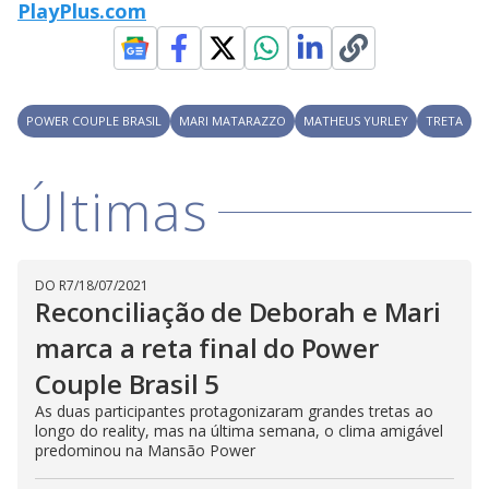
PlayPlus.com
M
V
u
d
o
i
POWER COUPLE BRASIL
MARI MATARAZZO
MATHEUS YURLEY
TRETA
d
Últimas
e
DO R7
/
18/07/2021
o
Reconciliação de Deborah e Mari
marca a reta final do Power
Couple Brasil 5
As duas participantes protagonizaram grandes tretas ao
longo do reality, mas na última semana, o clima amigável
predominou na Mansão Power