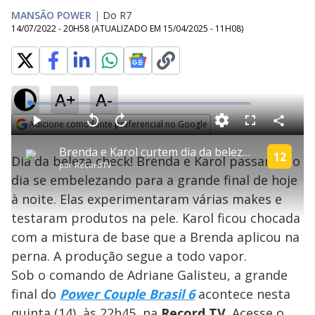
MANSÃO POWER
|
Do R7
14/07/2022 - 20H58
(ATUALIZADO EM
15/04/2025 - 11H08
)
A+
A-
L
o
a
Adicione como fonte preferencial no Google
d
C
P
V
A
P
F
e
o
l
o
v
u
Opens in new window
d
m
a
l
a
l
:
Brenda e Karol curtem dia da beleza antes da final | Power Couple Brasil 6
p
y
t
n
l
12
2
Dia da beleza check! Brenda e Karol passaram o
a
a
ç
s
.
por
RecordTV
r
r
a
c
4
t
1
r
l
r
1
dia se embelezando para a grande final de hoje
i
0
1
e
%
l
s
0
e
h
à noite. Elas experimentaram várias makes e
e
s
n
a
g
e
r
u
g
testaram produtos na pele. Karol ficou chocada
n
u
a
d
n
o
d
com a mistura de base que a Brenda aplicou na
s
o
s
perna. A produção segue a todo vapor.
y
Sob o comando de Adriane Galisteu, a grande
final do
Power Couple Brasil 6
acontece nesta
M
u
d
quinta (14), às 22h45, na
Record TV
. Acesse o