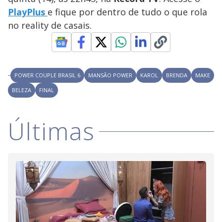
V
o
PlayPlus
e fique por dentro de tudo o que rola
i
no reality de casais.
d
POWER COUPLE BRASIL 6
MANSÃO POWER
KAROL
BRENDA
MAKE
e
BELEZA
FINAL
o
Últimas