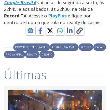
Couple Brasil 6
vai ao ar de segunda a sexta, às
M
V
u
d
22h45; e aos sábados, às 22h30, na tela da
o
Record TV
. Acesse o
PlayPlus
e fique por
i
dentro de tudo o que rola no reality de casais.
d
POWER COUPLE BRASIL 6
ADRIANE GALISTEU
RECORD
CASAIS
e
PROVA FINAL
REALITY
DESAFIO
o
Últimas