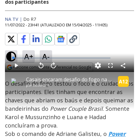
dos participantes
NA TV
|
Do R7
11/07/2022 - 23H41
(ATUALIZADO EM
15/04/2025 - 11H05
)
A+
A-
L
o
a
Adicione como fonte preferencial no Google
d
C
P
V
A
P
F
e
o
l
o
v
u
Opens in new window
d
m
a
l
a
l
:
Casais encaram desafio do fogo na Prova Final do reality | Power Couple Brasil 6
p
y
t
n
l
A12
2
O desafio do fogo testou o foco e o cuidado dos
a
a
ç
s
.
por
RecordTV
r
r
a
c
6
t
1
r
l
r
0
participantes. Eles tinham que encontrar as
i
0
1
e
%
l
s
0
e
h
chaves que abriam os baús e depois queimar as
e
s
n
a
g
e
r
u
g
bandeirinhas do
Power Couple Brasil
. Somente
n
u
a
d
n
o
d
Karol e Mussunzinho e Luana e Hadad
s
o
s
concluíram a prova.
y
Sob o comando de Adriane Galisteu, o
Power