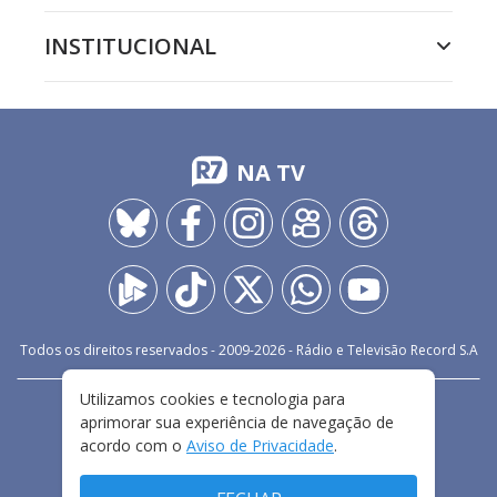
INSTITUCIONAL
NA TV
Todos os direitos reservados - 2009-
2026
- Rádio e Televisão Record S.A
Utilizamos cookies e tecnologia para
CARREIRA
FALE CONOSCO
PRIVACIDADE
aprimorar sua experiência de navegação de
TERMOS E CONDIÇÕES DE USO
acordo com o
Aviso de Privacidade
.