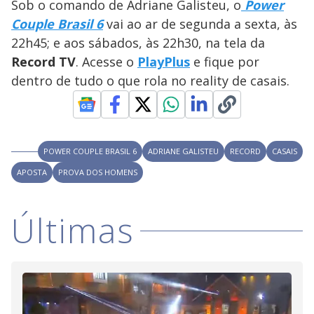
y
Sob o comando de Adriane Galisteu, o
Power
Couple Brasil 6
vai ao ar de segunda a sexta, às
M
V
u
d
22h45; e aos sábados, às 22h30, na tela da
o
Record TV
. Acesse o
PlayPlus
e fique por
i
dentro de tudo o que rola no reality de casais.
d
POWER COUPLE BRASIL 6
ADRIANE GALISTEU
RECORD
CASAIS
e
APOSTA
PROVA DOS HOMENS
o
Últimas