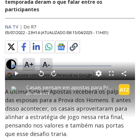
temporada deram o que falar entre os
participantes
NA TV
|
Do R7
05/07/2022 - 23H14
(ATUALIZADO EM
15/04/2025 - 11H01
)
A+
A-
L
o
a
Adicione como fonte preferencial no Google
d
C
P
V
A
P
F
e
o
l
o
v
u
Opens in new window
d
m
a
l
a
l
:
Casais pensam em apostas para Prova dos Homens | Power Couple Brasil 6
p
y
t
n
l
A12
3
A última Sala de Apostas receberá os palpites
a
a
ç
s
.
por
RecordTV
r
r
a
c
1
t
1
r
l
r
1
das esposas para a Prova dos Homens. E antes
i
0
1
e
%
l
s
0
e
h
disso acontecer, os casais aproveitaram para
e
s
n
a
g
e
r
u
g
alinhar a estratégia de jogo nessa reta final,
n
u
a
d
n
o
d
pensando nos valores e também nas portas
s
o
s
que esse desafio traria.