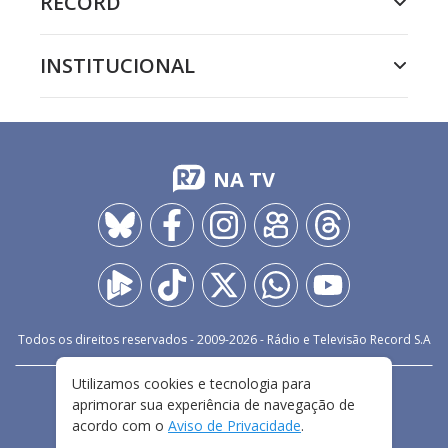
RECORD
INSTITUCIONAL
NA TV
Todos os direitos reservados - 2009-
2026
- Rádio e Televisão Record S.A
Utilizamos cookies e tecnologia para
CARREIRA
FALE CONOSCO
PRIVACIDADE
aprimorar sua experiência de navegação de
TERMOS E CONDIÇÕES DE USO
acordo com o
Aviso de Privacidade
.