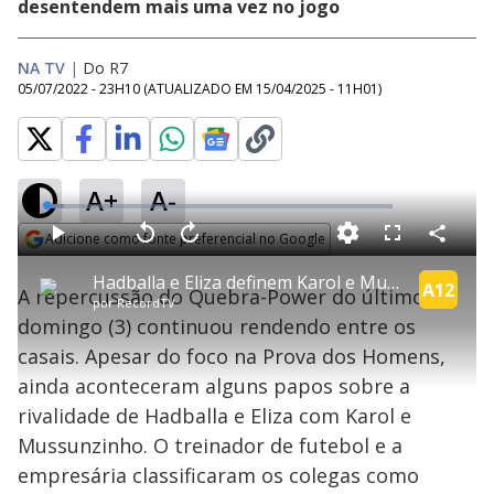
desentendem mais uma vez no jogo
NA TV
|
Do R7
05/07/2022 - 23H10
(ATUALIZADO EM
15/04/2025 - 11H01
)
A+
A-
L
o
a
Adicione como fonte preferencial no Google
d
C
P
V
A
P
F
e
o
l
o
v
u
Opens in new window
d
m
a
l
a
l
:
Hadballa e Eliza definem Karol e Mussunzinho como “casal falsiane” | Power Couple Brasil 6
p
y
t
n
l
A12
5
A repercussão do Quebra-Power do último
a
a
ç
s
.
por
RecordTV
r
r
a
c
2
t
1
r
l
r
5
domingo (3) continuou rendendo entre os
i
0
1
e
%
l
s
0
e
h
casais. Apesar do foco na Prova dos Homens,
e
s
n
a
g
e
r
u
g
ainda aconteceram alguns papos sobre a
n
u
a
d
n
o
d
rivalidade de Hadballa e Eliza com Karol e
s
o
s
Mussunzinho. O treinador de futebol e a
y
empresária classificaram os colegas como