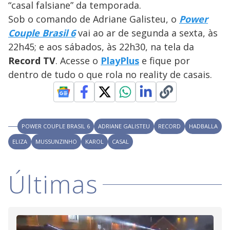
“casal falsiane” da temporada.
M
V
u
d
Sob o comando de Adriane Galisteu, o
Power
o
Couple Brasil 6
vai ao ar de segunda a sexta, às
i
22h45; e aos sábados, às 22h30, na tela da
Record TV
. Acesse o
PlayPlus
e fique por
dentro de tudo o que rola no reality de casais.
d
e
POWER COUPLE BRASIL 6
ADRIANE GALISTEU
RECORD
HADBALLA
o
ELIZA
MUSSUNZINHO
KAROL
CASAL
Últimas