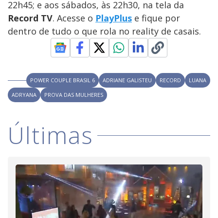
22h45; e aos sábados, às 22h30, na tela da
M
V
u
d
Record TV
. Acesse o
PlayPlus
e fique por
o
dentro de tudo o que rola no reality de casais.
i
d
POWER COUPLE BRASIL 6
ADRIANE GALISTEU
RECORD
LUANA
ADRYANA
PROVA DAS MULHERES
e
Últimas
o