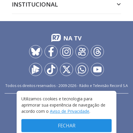
INSTITUCIONAL
NA TV
Todos os direitos reservados - 2009-
2026
- Rádio e Televisão Record S.A
Utilizamos cookies e tecnologia para
CARREIRA
FALE CONOSCO
PRIVACIDADE
aprimorar sua experiência de navegação de
TERMOS E CONDIÇÕES DE USO
acordo com o
Aviso de Privacidade
.
FECHAR