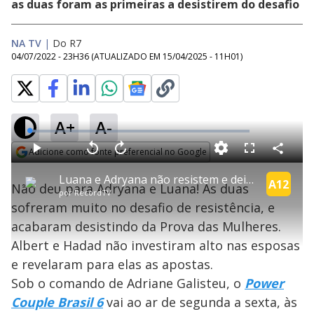
as duas foram as primeiras a desistirem do desafio
NA TV
|
Do R7
04/07/2022 - 23H36
(ATUALIZADO EM
15/04/2025 - 11H01
)
A+
A-
L
o
a
Adicione como fonte preferencial no Google
d
C
P
V
A
P
F
e
o
l
o
v
u
Opens in new window
d
m
a
l
a
l
:
Luana e Adryana não resistem e deixam Prova das Mulheres | Power Couple Brasil 6
p
y
t
n
l
A12
2
Não deu para Adryana e Luana! As duas
a
a
ç
s
.
por
RecordTV
r
r
a
c
8
t
1
r
l
r
1
sofreram muito no desafio de resistência, e
i
0
1
e
%
l
s
0
e
h
acabaram desistindo da Prova das Mulheres.
e
s
n
a
g
e
r
u
g
Albert e Hadad não investiram alto nas esposas
n
u
a
d
n
o
d
e revelaram para elas as apostas.
s
o
s
Sob o comando de Adriane Galisteu, o
Power
y
Couple Brasil 6
vai ao ar de segunda a sexta, às