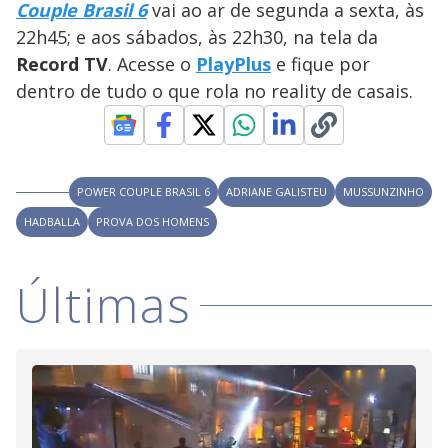
Couple Brasil 6
vai ao ar de segunda a sexta, às
M
V
u
d
22h45; e aos sábados, às 22h30, na tela da
o
Record TV
. Acesse o
PlayPlus
e fique por
i
dentro de tudo o que rola no reality de casais.
d
POWER COUPLE BRASIL 6
ADRIANE GALISTEU
MUSSUNZINHO
e
HADBALLA
PROVA DOS HOMENS
o
Últimas