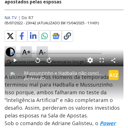
apostados pelas esposas
NA TV
|
Do R7
05/07/2022 - 23H42
(ATUALIZADO EM
15/04/2025 - 11H01
)
A+
A-
L
o
a
Adicione como fonte preferencial no Google
d
C
P
V
A
P
F
e
o
l
o
v
u
Opens in new window
d
m
a
l
a
l
:
Mussunzinho e Hadballa não concluem Prova dos Homens | Power Couple Brasil 6
p
y
t
n
l
A12
2
A última Prova dos Homens da temporada
a
a
ç
s
.
por
RecordTV
r
r
a
c
4
t
1
r
l
r
8
terminou mal para Hadballa e Mussunzinho.
i
0
1
e
%
l
s
0
e
h
Isso porque, ambos falharam no teste da
e
s
n
a
g
e
r
u
g
“Inteligência Artificial” e não completaram o
n
u
a
d
n
o
d
desafio. Assim, perderam os valores investidos
s
o
s
pelas esposas na Sala de Apostas.
y
Sob o comando de Adriane Galisteu, o
Power