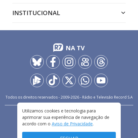
INSTITUCIONAL
NA TV
Todos os direitos reservados - 2009-
2026
- Rádio e Televisão Record S.A
Utilizamos cookies e tecnologia para
CARREIRA
FALE CONOSCO
PRIVACIDADE
aprimorar sua experiência de navegação de
TERMOS E CONDIÇÕES DE USO
acordo com o
Aviso de Privacidade
.