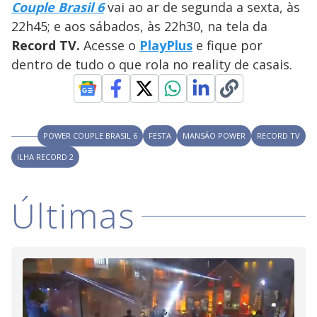
Couple Brasil 6
vai ao ar de segunda a sexta, às
M
V
u
d
22h45; e aos sábados, às 22h30, na tela da
o
Record TV.
Acesse o
PlayPlus
e fique por
i
dentro de tudo o que rola no reality de casais.
d
POWER COUPLE BRASIL 6
FESTA
MANSÃO POWER
RECORD TV
e
ILHA RECORD 2
o
Últimas