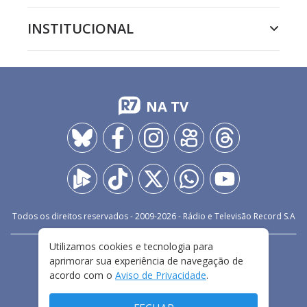
INSTITUCIONAL
NA TV
Todos os direitos reservados - 2009-
2026
- Rádio e Televisão Record S.A
Utilizamos cookies e tecnologia para
CARREIRA
FALE CONOSCO
PRIVACIDADE
aprimorar sua experiência de navegação de
TERMOS E CONDIÇÕES DE USO
acordo com o
Aviso de Privacidade
.