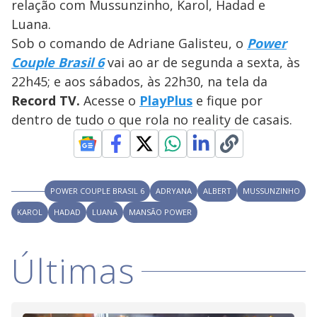
y
relação com Mussunzinho, Karol, Hadad e
Luana.
M
V
u
d
Sob o comando de Adriane Galisteu, o
Power
o
Couple Brasil 6
vai ao ar de segunda a sexta, às
i
22h45; e aos sábados, às 22h30, na tela da
Record TV.
Acesse o
PlayPlus
e fique por
dentro de tudo o que rola no reality de casais.
d
e
POWER COUPLE BRASIL 6
ADRYANA
ALBERT
MUSSUNZINHO
o
KAROL
HADAD
LUANA
MANSÃO POWER
Últimas