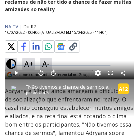
reclamou de não ter tido a chance de fazer muitas
amizades no reality
NA TV
|
Do R7
10/07/2022 - 00H06
(ATUALIZADO EM
15/04/2025 - 11H04
)
A+
A-
L
o
a
Adicione como fonte preferencial no Google
d
C
P
V
A
P
F
e
o
l
o
v
u
Opens in new window
d
m
a
l
a
l
:
"Não tivemos a chance de sermos amigos", lamenta Adryana | Power Couple Brasil 6
p
y
t
n
l
A12
1
Adryana e Albert ainda amargam a dificuldade
a
a
ç
s
.
por
RecordTV
r
r
a
c
9
t
1
r
l
r
5
de socialização que enfrentaram no reality. O
i
0
1
e
%
l
s
0
e
h
casal não conseguiu estabelecer muitos amigos
e
s
n
a
g
e
r
u
g
e aliados, e na reta final está notando o clima
n
u
a
d
n
o
d
bom entre os participantes. "Não tivemos essa
s
o
s
chance de sermos", lamentou Adryana sobre