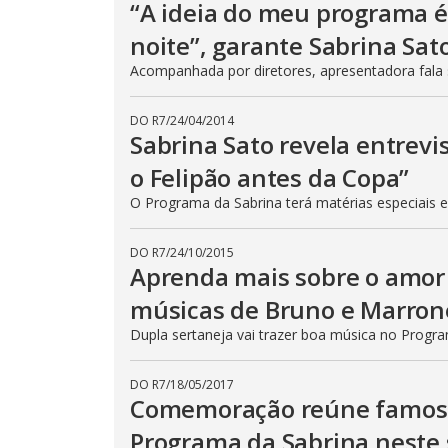
“A ideia do meu programa é 
noite”, garante Sabrina Sat
Acompanhada por diretores, apresentadora fala 
DO R7
/
24/04/2014
Sabrina Sato revela entrevi
o Felipão antes da Copa”
O Programa da Sabrina terá matérias especiais e
DO R7
/
24/10/2015
Aprenda mais sobre o amor
músicas de Bruno e Marron
Dupla sertaneja vai trazer boa música no Progr
DO R7
/
18/05/2017
Comemoração reúne famosos
Programa da Sabrina neste 