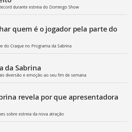
V
 Record durante estreia do Domingo Show
i
har quem é o jogador pela parte do
d
que do Craque no Programa da Sabrina
e
a da Sabrina
ais diversão e emoção ao seu fim de semana
o
brina revela por que apresentadora
hes sobre estreia da nova atração