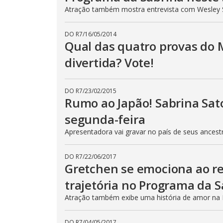
Atração também mostra entrevista com Wesley S
DO R7
/
16/05/2014
Qual das quatro provas do 
divertida? Vote!
DO R7
/
23/02/2015
Rumo ao Japão! Sabrina Sat
segunda-feira
Apresentadora vai gravar no país de seus ancest
DO R7
/
22/06/2017
Gretchen se emociona ao re
trajetória no Programa da S
Atração também exibe uma história de amor na E
DO R7
/
04/05/2017