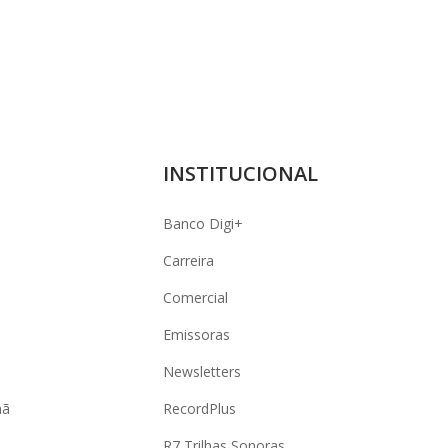
INSTITUCIONAL
Banco Digi+
Carreira
Comercial
Emissoras
Newsletters
hã
RecordPlus
R7 Trilhas Sonoras