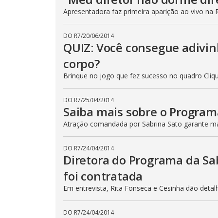
Apresentadora faz primeira aparição ao vivo na
DO R7
/
20/06/2014
QUIZ: Você consegue adivin
corpo?
Brinque no jogo que fez sucesso no quadro Cli
DO R7
/
25/04/2014
Saiba mais sobre o Program
Atração comandada por Sabrina Sato garante m
DO R7
/
24/04/2014
Diretora do Programa da Sa
foi contratada
Em entrevista, Rita Fonseca e Cesinha dão detal
DO R7
/
24/04/2014