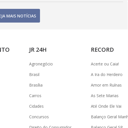
EJA MAIS NOTÍCIAS
NTO
JR 24H
RECORD
Agronegócio
Acerte ou Caia!
Brasil
A Ira do Herdeiro
Brasília
Amor em Ruínas
Carros
As Sete Marias
Cidades
Até Onde Ele Vai
Concursos
Balanço Geral Man
Direito do Consumidor
Balanço Geral SP