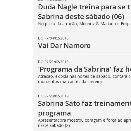
Duda Nagle treina para se 
Sabrina deste sábado (06)
No palco da atração, Munhoz & Mariano e Felip
DO R7
/
04/02/2018
Vai Dar Namoro
DO R7
/
21/02/2019
'Programa da Sabrina' faz
Atração, exibida nas noites de sábado, contará
momentos marcantes da carreira
DO R7
/
28/02/2019
Sabrina Sato faz treinamen
programa
Apresentadora mostrou coragem e força ao apren
neste sábado (2)