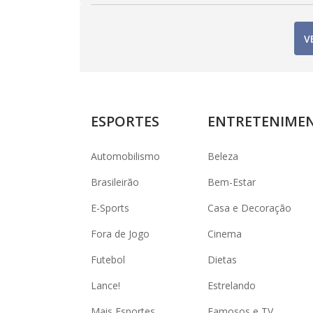
V
ESPORTES
ENTRETENIME
Automobilismo
Beleza
Brasileirão
Bem-Estar
E-Sports
Casa e Decoração
Fora de Jogo
Cinema
Futebol
Dietas
Lance!
Estrelando
Mais Esportes
Famosos e TV