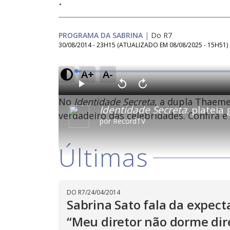
.
PROGRAMA DA SABRINA
|
Do R7
30/08/2014 - 23H15
(ATUALIZADO EM
08/08/2025 - 15H51
)
A+
A-
L
o
a
d
P
V
A
e
l
o
v
d
No
Identidade Secreta
, a dupla Thaeme
a
l
a
:
Identidade Secreta
: plateia gan
y
t
n
1
a
ç
verdadeiro das celebridades. Confira 
.
r
a
7
por
RecordTV
1
r
0
0
1
%
s
0
e
s
g
e
Últimas
u
g
n
u
d
n
o
d
s
o
s
DO R7
/
24/04/2014
Sabrina Sato fala da expect
M
u
“Meu diretor não dorme dir
d
o