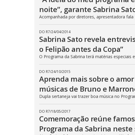
noite”, garante Sabrina Sat
Acompanhada por diretores, apresentadora fala 
DO R7
/
24/04/2014
Sabrina Sato revela entrevi
o Felipão antes da Copa”
O Programa da Sabrina terá matérias especiais e
DO R7
/
24/10/2015
Aprenda mais sobre o amor
músicas de Bruno e Marron
Dupla sertaneja vai trazer boa música no Progr
DO R7
/
18/05/2017
Comemoração reúne famosos
Programa da Sabrina neste 