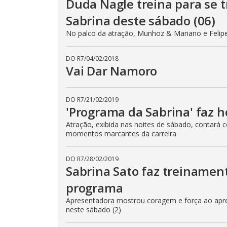
Duda Nagle treina para se 
Sabrina deste sábado (06)
No palco da atração, Munhoz & Mariano e Felip
DO R7
/
04/02/2018
Vai Dar Namoro
DO R7
/
21/02/2019
'Programa da Sabrina' faz
Atração, exibida nas noites de sábado, contará
momentos marcantes da carreira
DO R7
/
28/02/2019
Sabrina Sato faz treinamen
programa
Apresentadora mostrou coragem e força ao apren
neste sábado (2)