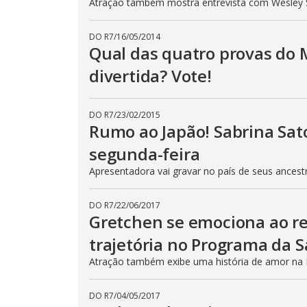
Atração também mostra entrevista com Wesley S
DO R7
/
16/05/2014
Qual das quatro provas do 
divertida? Vote!
DO R7
/
23/02/2015
Rumo ao Japão! Sabrina Sat
segunda-feira
Apresentadora vai gravar no país de seus ancest
DO R7
/
22/06/2017
Gretchen se emociona ao re
trajetória no Programa da S
Atração também exibe uma história de amor na E
DO R7
/
04/05/2017