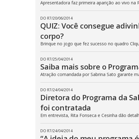
Apresentadora faz primeira aparição ao vivo na
DO R7
/
20/06/2014
QUIZ: Você consegue adivin
corpo?
Brinque no jogo que fez sucesso no quadro Cli
DO R7
/
25/04/2014
Saiba mais sobre o Program
Atração comandada por Sabrina Sato garante m
DO R7
/
24/04/2014
Diretora do Programa da Sa
foi contratada
Em entrevista, Rita Fonseca e Cesinha dão detal
DO R7
/
24/04/2014
“A ideia do meu programa é 