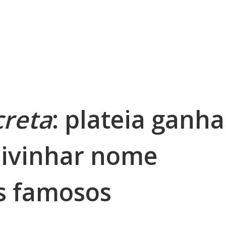
creta
: plateia ganha
divinhar nome
s famosos