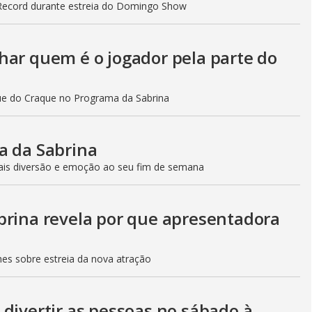
y
 Record durante estreia do Domingo Show
V
har quem é o jogador pela parte do
i
que do Craque no Programa da Sabrina
a da Sabrina
d
ais diversão e emoção ao seu fim de semana
e
brina revela por que apresentadora
hes sobre estreia da nova atração
o
divertir as pessoas no sábado à