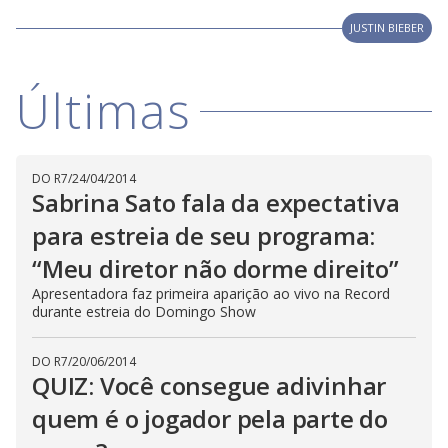
y
JUSTIN BIEBER
M
V
u
d
Últimas
o
i
DO R7
/
24/04/2014
d
Sabrina Sato fala da expectativa
para estreia de seu programa:
e
“Meu diretor não dorme direito”
Apresentadora faz primeira aparição ao vivo na Record
durante estreia do Domingo Show
o
DO R7
/
20/06/2014
QUIZ: Você consegue adivinhar
quem é o jogador pela parte do