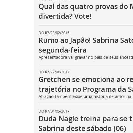
Qual das quatro provas do 
divertida? Vote!
DO R7
/
23/02/2015
Rumo ao Japão! Sabrina Sat
segunda-feira
Apresentadora vai gravar no país de seus ancest
DO R7
/
22/06/2017
Gretchen se emociona ao re
trajetória no Programa da S
Atração também exibe uma história de amor na E
DO R7
/
04/05/2017
Duda Nagle treina para se 
Sabrina deste sábado (06)