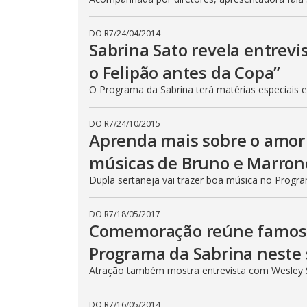
DO R7
/
24/04/2014
Sabrina Sato revela entrevi
o Felipão antes da Copa”
O Programa da Sabrina terá matérias especiais e
DO R7
/
24/10/2015
Aprenda mais sobre o amor
músicas de Bruno e Marron
Dupla sertaneja vai trazer boa música no Progr
DO R7
/
18/05/2017
Comemoração reúne famosos
Programa da Sabrina neste 
Atração também mostra entrevista com Wesley S
DO R7
/
16/05/2014