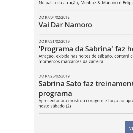
No palco da atração, Munhoz & Mariano e Felip
DO R7
/
04/02/2018
Vai Dar Namoro
DO R7
/
21/02/2019
'Programa da Sabrina' faz
Atração, exibida nas noites de sábado, contará
momentos marcantes da carreira
DO R7
/
28/02/2019
Sabrina Sato faz treinamen
programa
Apresentadora mostrou coragem e força ao apren
neste sábado (2)
V