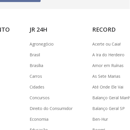
NTO
JR 24H
RECORD
Agronegócio
Acerte ou Caia!
Brasil
A Ira do Herdeiro
Brasília
Amor em Ruínas
Carros
As Sete Marias
Cidades
Até Onde Ele Vai
Concursos
Balanço Geral Man
Direito do Consumidor
Balanço Geral SP
Economia
Ben-Hur
Educação
Boom!