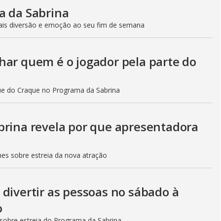
i
a da Sabrina
ais diversão e emoção ao seu fim de semana
d
har quem é o jogador pela parte do
e
que do Craque no Programa da Sabrina
o
brina revela por que apresentadora
hes sobre estreia da nova atração
divertir as pessoas no sábado à
o
sobre estreia do Programa da Sabrina