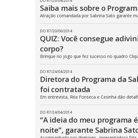
DO R7
/
25/04/2014
Saiba mais sobre o Program
Atração comandada por Sabrina Sato garante m
DO R7
/
20/06/2014
QUIZ: Você consegue adivin
corpo?
Brinque no jogo que fez sucesso no quadro Cli
DO R7
/
24/04/2014
Diretora do Programa da Sa
foi contratada
Em entrevista, Rita Fonseca e Cesinha dão detal
DO R7
/
24/04/2014
“A ideia do meu programa é 
noite”, garante Sabrina Sat
Acompanhada por diretores, apresentadora fala 