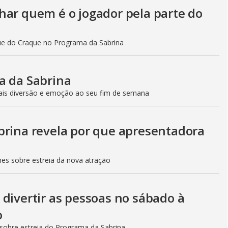
i
har quem é o jogador pela parte do
d
que do Craque no Programa da Sabrina
e
a da Sabrina
ais diversão e emoção ao seu fim de semana
o
brina revela por que apresentadora
hes sobre estreia da nova atração
divertir as pessoas no sábado à
o
sobre estreia do Programa da Sabrina