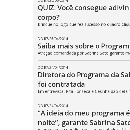
DO R7
/
20/06/2014
QUIZ: Você consegue adivin
corpo?
Brinque no jogo que fez sucesso no quadro Cli
DO R7
/
25/04/2014
Saiba mais sobre o Program
Atração comandada por Sabrina Sato garante m
DO R7
/
24/04/2014
Diretora do Programa da Sa
foi contratada
Em entrevista, Rita Fonseca e Cesinha dão detal
DO R7
/
24/04/2014
“A ideia do meu programa é 
noite”, garante Sabrina Sat
Acompanhada por diretores, apresentadora fala 