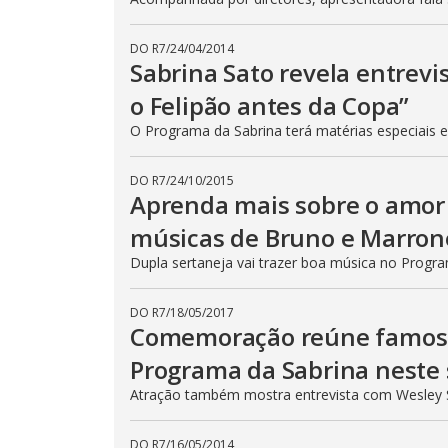
DO R7
/
24/04/2014
Sabrina Sato revela entrevi
o Felipão antes da Copa”
O Programa da Sabrina terá matérias especiais e
DO R7
/
24/10/2015
Aprenda mais sobre o amor
músicas de Bruno e Marron
Dupla sertaneja vai trazer boa música no Progr
DO R7
/
18/05/2017
Comemoração reúne famosos
Programa da Sabrina neste 
Atração também mostra entrevista com Wesley S
DO R7
/
16/05/2014