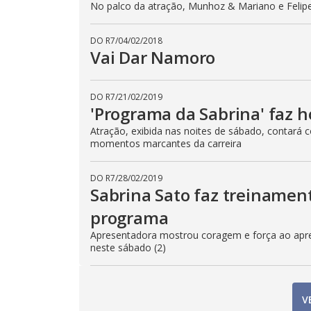
No palco da atração, Munhoz & Mariano e Felip
DO R7
/
04/02/2018
Vai Dar Namoro
DO R7
/
21/02/2019
'Programa da Sabrina' faz
Atração, exibida nas noites de sábado, contará
momentos marcantes da carreira
DO R7
/
28/02/2019
Sabrina Sato faz treinamen
programa
Apresentadora mostrou coragem e força ao apren
neste sábado (2)
V