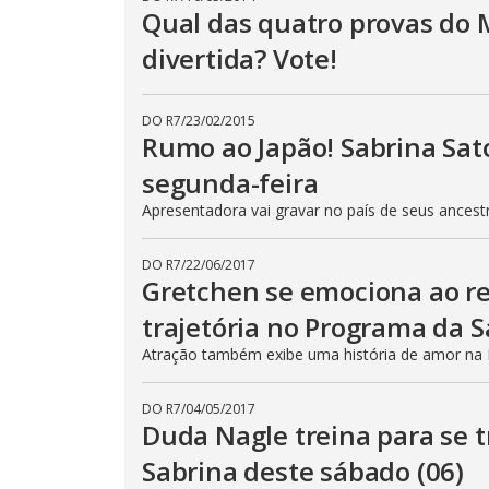
Qual das quatro provas do 
divertida? Vote!
DO R7
/
23/02/2015
Rumo ao Japão! Sabrina Sat
segunda-feira
Apresentadora vai gravar no país de seus ancest
DO R7
/
22/06/2017
Gretchen se emociona ao re
trajetória no Programa da S
Atração também exibe uma história de amor na E
DO R7
/
04/05/2017
Duda Nagle treina para se 
Sabrina deste sábado (06)