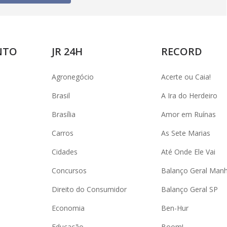
NTO
JR 24H
RECORD
Agronegócio
Acerte ou Caia!
Brasil
A Ira do Herdeiro
Brasília
Amor em Ruínas
Carros
As Sete Marias
Cidades
Até Onde Ele Vai
Concursos
Balanço Geral Man
Direito do Consumidor
Balanço Geral SP
Economia
Ben-Hur
Educação
Boom!