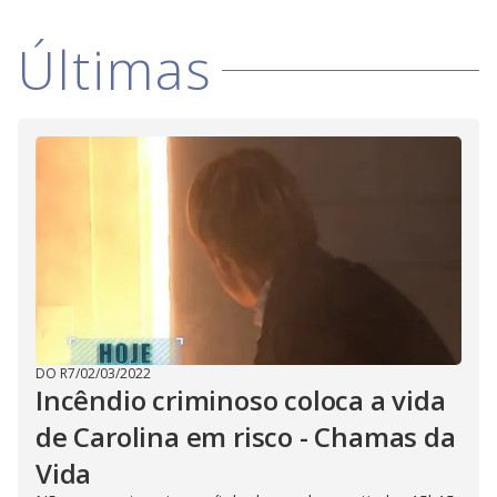
i
Últimas
d
e
o
DO R7
/
02/03/2022
Incêndio criminoso coloca a vida
de Carolina em risco - Chamas da
Vida