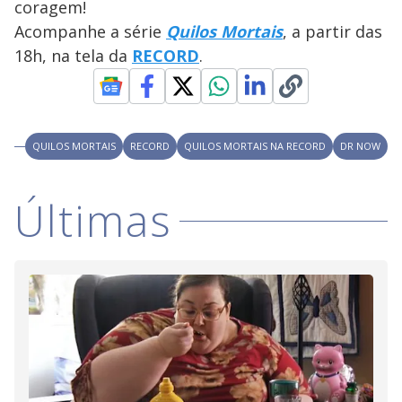
coragem!
Acompanhe a série
Quilos Mortais
, a partir das
18h, na tela da
RECORD
.
QUILOS MORTAIS
RECORD
QUILOS MORTAIS NA RECORD
DR NOW
Últimas