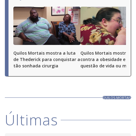
close
button.
Quilos Mortais mostra a luta
Quilos Mortais mostra a 
de Thederick para conquistar a
contra a obesidade e a
tão sonhada cirurgia
questão de vida ou morte
QUILOS-MORTAIS
Últimas