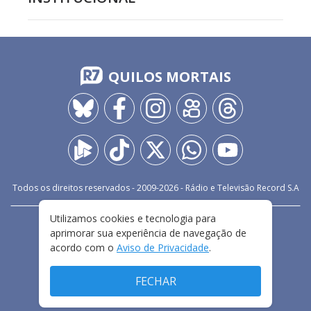
QUILOS MORTAIS
Todos os direitos reservados - 2009-
2026
- Rádio e Televisão Record S.A
Utilizamos cookies e tecnologia para
CARREIRA
FALE CONOSCO
PRIVACIDADE
aprimorar sua experiência de navegação de
TERMOS E CONDIÇÕES DE USO
acordo com o
Aviso de Privacidade
.
FECHAR