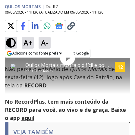
QUILOS MORTAIS
|
Do R7
09/06/2026 - 11H36
(ATUALIZADO EM
09/06/2026 - 11H36
)
A+
A-
Adicione como fonte preferencial no Google
Quilos Mortais mostra a
Tocar
Play
This
Opens in new window
luta de Thederick para
Próximo
Quilos Mortais mostra o difícil e polêmico caso de Ashley Taylor
is
conquistar a tão sonhada
12
Close
Vídeo
Não perca o episódio de
Quilos Mortais
desta
a
Modal
por
Quilos Mortais
cirurgia
modal
Dialog
Video
sexta-feira (12), logo após Casa do Patrão, na
window.
This
tela da
RECORD
.
modal
can
be
closed
No RecordPlus, tem mais conteúdo da
by
pressing
RECORD para você, ao vivo e de graça. Baixe
the
Escape
o app
aqui!
key
or
activating
VEJA TAMBÉM
the