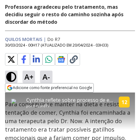
Professora agradeceu pelo tratamento, mas
decidiu seguir o resto do caminho sozinha após
discordar do método
QUILOS MORTAIS
|
Do R7
30/03/2024 - 00H17
(ATUALIZADO EM
20/04/2024 - 03H33
)
A+
A-
error_outline
Adicione como fonte preferencial no Google
OK
T
T
Opens in new window
Cynthia reflete sobre processo de emagrecimento e faz críticas: 'Quero fazer as coisas do meu jeito'
h
O vídeo não está disponível ou não é
Oops! Algo deu errado
h
12
C
Para conseguir se manter na dieta e resistir à
i
por
RecordTV
i
suportado pelo seu browser
s
l
Por favor, recarregue a página.
tentação de comer, Cynthia foi encaminhada a
i
s
Código do Erro:
MEDIA_ERR_SRC_NOT_SUPPORTED
o
s
i
uma terapeuta pelo Dr. Now. A intenção do
a
s
Recarregar
s
m
tratamento era tratar possíveis gatilhos
e
o
a
d
M
m
emocionais que a fariam comer por impulso.
a