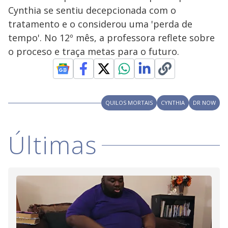
o
o
l
Cynthia se sentiu decepcionada com o
w
d
d
i
tratamento e o considerou uma 'perda de
a
a
n
l
d
l
tempo'. No 12º mês, a professora reflete sobre
o
w
D
w
o proceso e traça metas para o futuro.
i
.
i
n
T
a
h
d
i
l
o
s
o
m
w
o
g
.
QUILOS MORTAIS
CYNTHIA
DR NOW
d
a
l
c
Últimas
a
n
b
e
c
l
o
s
e
d
b
y
p
r