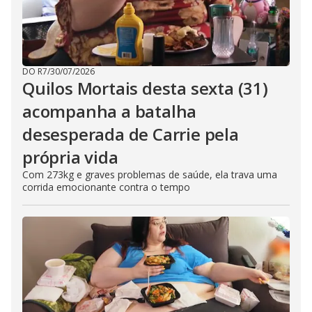
e
c
l
o
s
e
b
DO R7
/
30/07/2026
u
Quilos Mortais desta sexta (31)
t
t
o
acompanha a batalha
n
.
desesperada de Carrie pela
própria vida
Com 273kg e graves problemas de saúde, ela trava uma
corrida emocionante contra o tempo