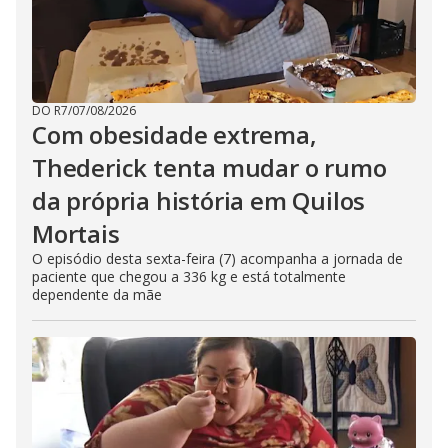
e
s
s
i
n
g
t
h
DO R7
/
07/08/2026
e
Com obesidade extrema,
E
s
Thederick tenta mudar o rumo
c
a
p
da própria história em Quilos
e
k
Mortais
e
y
O episódio desta sexta-feira (7) acompanha a jornada de
o
paciente que chegou a 336 kg e está totalmente
r
a
dependente da mãe
c
t
i
v
a
t
i
n
g
t
h