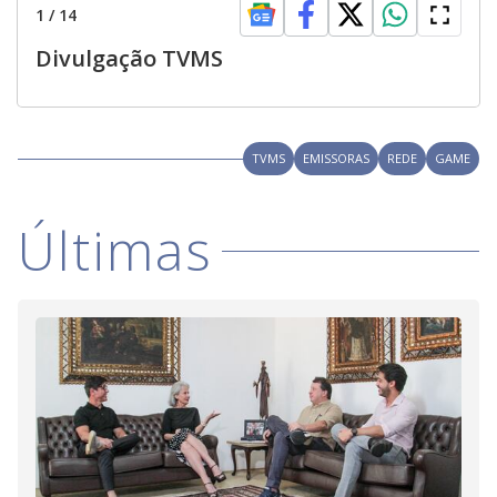
1
/
14
Divulgação TVMS
TVMS
EMISSORAS
REDE
GAME
Últimas