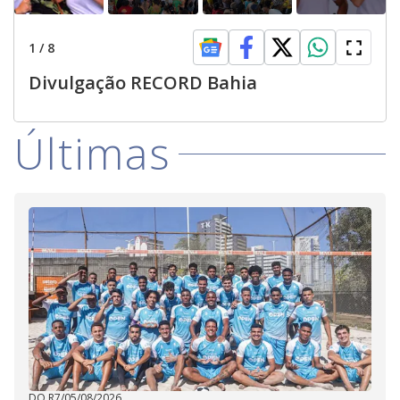
1
/
8
Divulgação RECORD Bahia
Últimas
DO R7
/
05/08/2026