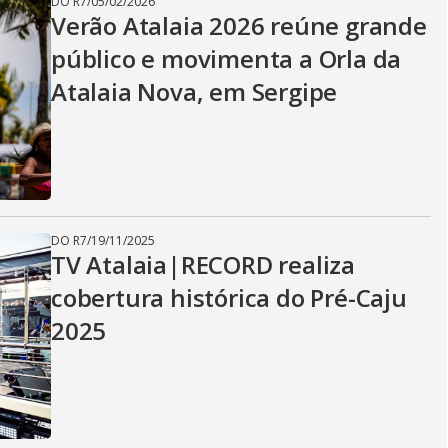
DO R7
/
05/02/2026
Verão Atalaia 2026 reúne grande
público e movimenta a Orla da
Atalaia Nova, em Sergipe
DO R7
/
19/11/2025
TV Atalaia|RECORD realiza
cobertura histórica do Pré-Caju
2025