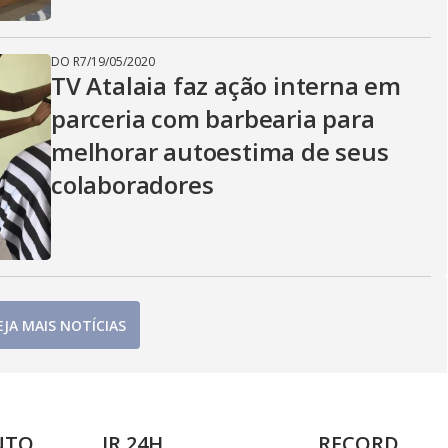
DO R7
/
19/05/2020
TV Atalaia faz ação interna em
parceria com barbearia para
melhorar autoestima de seus
colaboradores
EJA MAIS NOTÍCIAS
NTO
JR 24H
RECORD