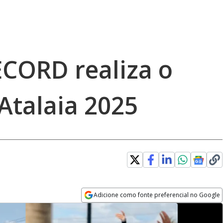
ECORD realiza o
Atalaia 2025
Adicione como fonte preferencial no Google
Opens in new window