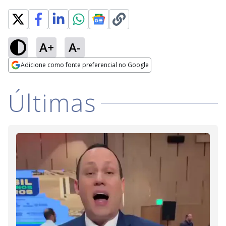
A+
A-
Loaded
:
100.00%
Adicione como fonte preferencial no Google
Ativar
Som
Opens in new window
Últimas