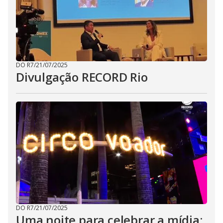
DO R7
/
21/07/2025
Divulgação RECORD Rio
DO R7
/
21/07/2025
Uma noite para celebrar a mídia: