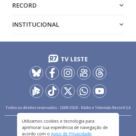
RECORD
INSTITUCIONAL
TV LESTE
Todos os direitos reservados - 2009-
2026
- Rádio e Televisão Record S.A
Utilizamos cookies e tecnologia para
CARREIRA
FALE CONOSCO
PRIVACIDADE
aprimorar sua experiência de navegação de
TERMOS E CONDIÇÕES DE USO
acordo com o
Aviso de Privacidade
.