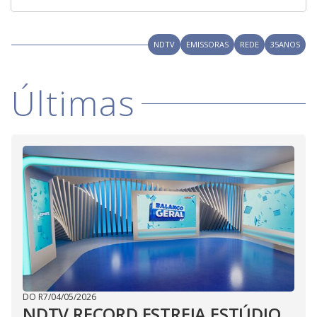
NDTV
EMISSORAS
REDE
35ANOS
Últimas
DO R7
/
04/05/2026
NDTV RECORD ESTREIA ESTÚDIO