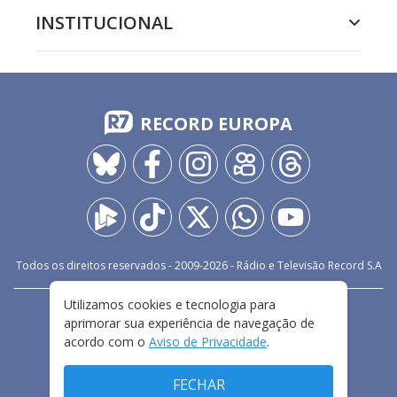
INSTITUCIONAL
RECORD EUROPA
Todos os direitos reservados - 2009-
2026
- Rádio e Televisão Record S.A
Utilizamos cookies e tecnologia para
CARREIRA
FALE CONOSCO
PRIVACIDADE
aprimorar sua experiência de navegação de
TERMOS E CONDIÇÕES DE USO
acordo com o
Aviso de Privacidade
.
FECHAR